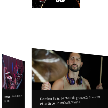
Colin Russeil, artiste Gretsch, en concert avec
Damien Salis, batteur du groupe Ze Gran Zeft
Radio Elvis
et artiste DrumCraft/Paiste