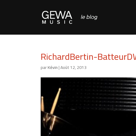
RichardBertin-Batteu
par
Kévin
|
Août 12, 2013