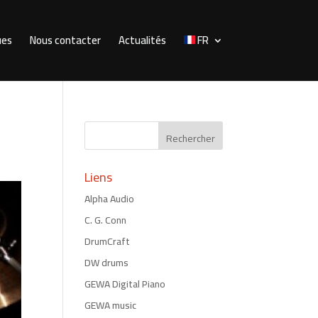
ues
Nous contacter
Actualités
FR
Liens
Alpha Audio
C. G. Conn
DrumCraft
DW drums
GEWA Digital Piano
GEWA music