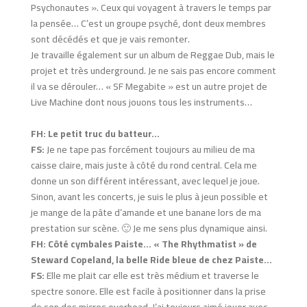
Psychonautes ». Ceux qui voyagent à travers le temps par
la pensée… C’est un groupe psyché, dont deux membres
sont décédés et que je vais remonter.
Je travaille également sur un album de Reggae Dub, mais le
projet et très underground. Je ne sais pas encore comment
il va se dérouler… « SF Megabite » est un autre projet de
Live Machine dont nous jouons tous les instruments…
FH: Le petit truc du batteur…
FS:
Je ne tape pas forcément toujours au milieu de ma
caisse claire, mais juste à côté du rond central. Cela me
donne un son différent intéressant, avec lequel je joue.
Sinon, avant les concerts, je suis le plus à jeun possible et
je mange de la pâte d’amande et une banane lors de ma
prestation sur scène. 🙂 Je me sens plus dynamique ainsi.
FH: Côté cymbales Paiste… « The Rhythmatist » de
Steward Copeland, la belle Ride bleue de chez Paiste…
FS:
Elle me plait car elle est très médium et traverse le
spectre sonore. Elle est facile à positionner dans la prise