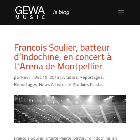
Francois Soulier, batteur
d’Indochine, en concert à
L’Arena de Montpellier
par
Kévin
|
Déc 19, 2013
|
Artistes
,
Reportages
,
Reportages, News Artistes et Produits Paiste
Francois Soulier, artiste Paiste, batteur d’Indochine, en