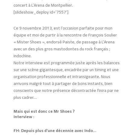
concert à L’Arena de Montpellier.
[slideshow_deploy id=’7557′]
Ce 9 novembre 2013, est l’occasion parfaite pour mon
équipe et moi de partir à la rencontre de François Soulier
« Mister Shoes », endorsé Paiste, de passage à L’Arena
avec un des plus gros mastodontes du rock français ;
Indochine.
Notre interview est programmée juste après les balances
sur une scène gigantesque, encadrée par un timing et une
organisation professionnelle et intransigeante. Nous
arrivons malgré tout à partager de bons instants, bien
conscients que notre présence décontractée finira par ne
plus cadrer…
Mais qui est donc ce Mr Shoes ?
Interview :
FH: Depuis plus d’une décennie avec Indo…