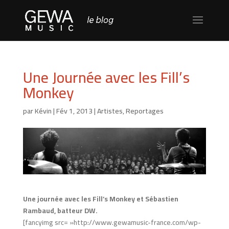
Une Journée avec les Fill’s
Monkey
par
Kévin
|
Fév 1, 2013
|
Artistes
,
Reportages
Une journée avec les Fill’s Monkey et Sébastien
Rambaud, batteur DW.
[fancyimg src= »http://www.gewamusic-france.com/wp-