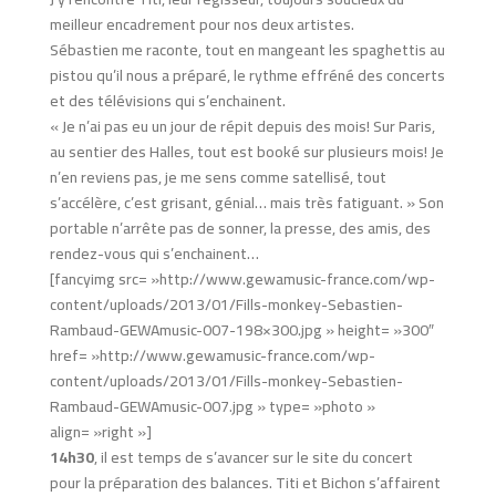
meilleur encadrement pour nos deux artistes.
Sébastien me raconte, tout en mangeant les spaghettis au
pistou qu’il nous a préparé, le rythme effréné des concerts
et des télévisions qui s’enchainent.
« Je n’ai pas eu un jour de répit depuis des mois! Sur Paris,
au sentier des Halles, tout est booké sur plusieurs mois! Je
n’en reviens pas, je me sens comme satellisé, tout
s’accélère, c’est grisant, génial… mais très fatiguant. » Son
portable n’arrête pas de sonner, la presse, des amis, des
rendez-vous qui s’enchainent…
[fancyimg src= »http://www.gewamusic-france.com/wp-
content/uploads/2013/01/Fills-monkey-Sebastien-
Rambaud-GEWAmusic-007-198×300.jpg » height= »300″
href= »http://www.gewamusic-france.com/wp-
content/uploads/2013/01/Fills-monkey-Sebastien-
Rambaud-GEWAmusic-007.jpg » type= »photo »
align= »right »]
14h30
, il est temps de s’avancer sur le site du concert
pour la préparation des balances. Titi et Bichon s’affairent