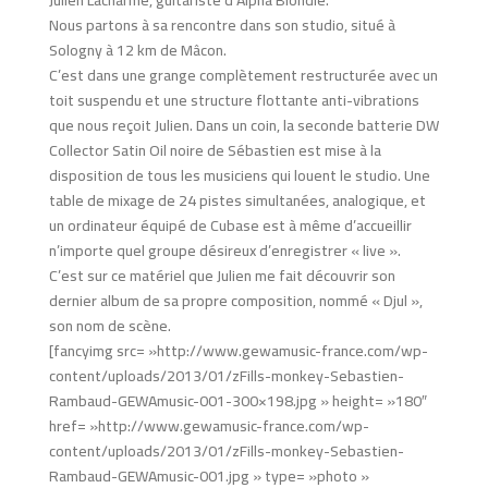
Julien Lacharme, guitariste d’Alpha Blondie.
Nous partons à sa rencontre dans son studio, situé à
Sologny à 12 km de Mâcon.
C’est dans une grange complètement restructurée avec un
toit suspendu et une structure flottante anti-vibrations
que nous reçoit Julien. Dans un coin, la seconde batterie DW
Collector Satin Oil noire de Sébastien est mise à la
disposition de tous les musiciens qui louent le studio. Une
table de mixage de 24 pistes simultanées, analogique, et
un ordinateur équipé de Cubase est à même d’accueillir
n’importe quel groupe désireux d’enregistrer « live ».
C’est sur ce matériel que Julien me fait découvrir son
dernier album de sa propre composition, nommé « Djul »,
son nom de scène.
[fancyimg src= »http://www.gewamusic-france.com/wp-
content/uploads/2013/01/zFills-monkey-Sebastien-
Rambaud-GEWAmusic-001-300×198.jpg » height= »180″
href= »http://www.gewamusic-france.com/wp-
content/uploads/2013/01/zFills-monkey-Sebastien-
Rambaud-GEWAmusic-001.jpg » type= »photo »