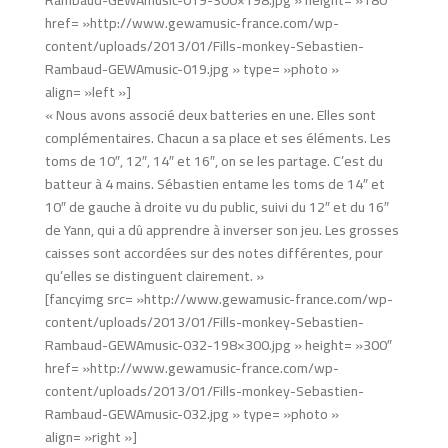
Rambaud-GEWAmusic-019-300×198.jpg » height= »180″
href= »http://www.gewamusic-france.com/wp-
content/uploads/2013/01/Fills-monkey-Sebastien-
Rambaud-GEWAmusic-019.jpg » type= »photo »
align= »left »]
« Nous avons associé deux batteries en une. Elles sont
complémentaires. Chacun a sa place et ses éléments. Les
toms de 10″, 12″, 14″ et 16″, on se les partage. C’est du
batteur à 4 mains. Sébastien entame les toms de 14″ et
10″ de gauche à droite vu du public, suivi du 12″ et du 16″
de Yann, qui a dû apprendre à inverser son jeu. Les grosses
caisses sont accordées sur des notes différentes, pour
qu’elles se distinguent clairement. »
[fancyimg src= »http://www.gewamusic-france.com/wp-
content/uploads/2013/01/Fills-monkey-Sebastien-
Rambaud-GEWAmusic-032-198×300.jpg » height= »300″
href= »http://www.gewamusic-france.com/wp-
content/uploads/2013/01/Fills-monkey-Sebastien-
Rambaud-GEWAmusic-032.jpg » type= »photo »
align= »right »]