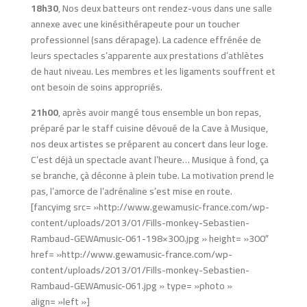
18h30
, Nos deux batteurs ont rendez-vous dans une salle
annexe avec une kinésithérapeute pour un toucher
professionnel (sans dérapage). La cadence effrénée de
leurs spectacles s’apparente aux prestations d’athlètes
de haut niveau. Les membres et les ligaments souffrent et
ont besoin de soins appropriés.
21h00
, après avoir mangé tous ensemble un bon repas,
préparé par le staff cuisine dévoué de la Cave à Musique,
nos deux artistes se préparent au concert dans leur loge.
C’est déjà un spectacle avant l’heure… Musique à fond, ça
se branche, çà déconne à plein tube. La motivation prend le
pas, l’amorce de l’adrénaline s’est mise en route.
[fancyimg src= »http://www.gewamusic-france.com/wp-
content/uploads/2013/01/Fills-monkey-Sebastien-
Rambaud-GEWAmusic-061-198×300.jpg » height= »300″
href= »http://www.gewamusic-france.com/wp-
content/uploads/2013/01/Fills-monkey-Sebastien-
Rambaud-GEWAmusic-061.jpg » type= »photo »
align= »left »]