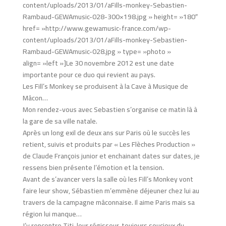
content/uploads/2013/01/aFills-monkey-Sebastien-
Rambaud-GEWAmusic-028-300×198.jpg » height= »180″
href= »http://www.gewamusic-france.com/wp-
content/uploads/2013/01/aFills-monkey-Sebastien-
Rambaud-GEWAmusic-028.jpg » type= »photo »
align= »left »]Le 30 novembre 2012 est une date
importante pour ce duo qui revient au pays.
Les Fill’s Monkey se produisent à la Cave à Musique de
Mâcon…
Mon rendez-vous avec Sebastien s’organise ce matin là à
la gare de sa ville natale.
Après un long exil de deux ans sur Paris où le succès les
retient, suivis et produits par « Les Flèches Production »
de Claude François junior et enchainant dates sur dates, je
ressens bien présente l’émotion et la tension.
Avant de s’avancer vers la salle où les Fill’s Monkey vont
faire leur show, Sébastien m’emmène déjeuner chez lui au
travers de la campagne mâconnaise. Il aime Paris mais sa
région lui manque…
J’y rencontre Titi, leur régisseur, toujours soucieux du