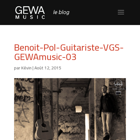
Benoit-Pol-Guitariste-VGS-
GEWAmusic-03
par
Kévin
|
Août 12, 2015