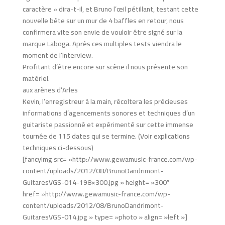
caractère » dira-t-il, et Bruno l’œil pétillant, testant cette
nouvelle bête sur un mur de 4 baffles en retour, nous
confirmera vite son envie de vouloir être signé sur la
marque Laboga. Après ces multiples tests viendra le
moment de l’interview.
Profitant d’être encore sur scène il nous présente son
matériel.
aux arènes d’Arles
Kevin, l’enregistreur à la main, récoltera les précieuses
informations d’agencements sonores et techniques d’un
guitariste passionné et expérimenté sur cette immense
tournée de 115 dates qui se termine. (Voir explications
techniques ci-dessous)
[fancyimg src= »http://www.gewamusic-france.com/wp-
content/uploads/2012/08/BrunoDandrimont-
GuitaresVGS-014-198×300.jpg » height= »300″
href= »http://www.gewamusic-france.com/wp-
content/uploads/2012/08/BrunoDandrimont-
GuitaresVGS-014.jpg » type= »photo » align= »left »]