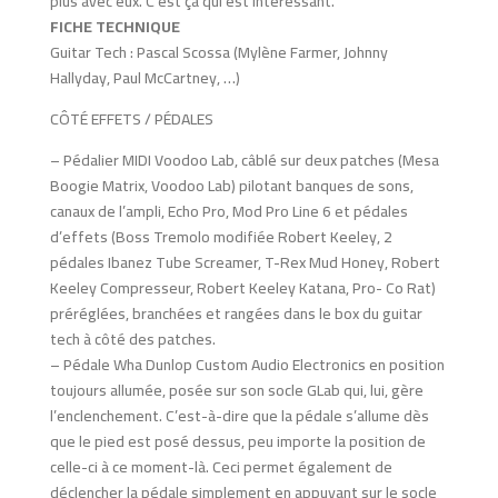
plus avec eux. C’est ça qui est intéressant.
FICHE TECHNIQUE
Guitar Tech : Pascal Scossa (Mylène Farmer, Johnny
Hallyday, Paul McCartney, …)
CÔTÉ EFFETS / PÉDALES
– Pédalier MIDI Voodoo Lab, câblé sur deux patches (Mesa
Boogie Matrix, Voodoo Lab) pilotant banques de sons,
canaux de l’ampli, Echo Pro, Mod Pro Line 6 et pédales
d’effets (Boss Tremolo modifiée Robert Keeley, 2
pédales Ibanez Tube Screamer, T-Rex Mud Honey, Robert
Keeley Compresseur, Robert Keeley Katana, Pro- Co Rat)
préréglées, branchées et rangées dans le box du guitar
tech à côté des patches.
– Pédale Wha Dunlop Custom Audio Electronics en position
toujours allumée, posée sur son socle GLab qui, lui, gère
l’enclenchement. C’est-à-dire que la pédale s’allume dès
que le pied est posé dessus, peu importe la position de
celle-ci à ce moment-là. Ceci permet également de
déclencher la pédale simplement en appuyant sur le socle