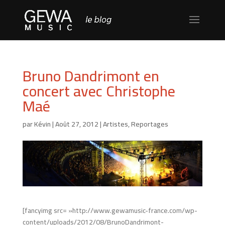
Bruno Dandrimont en
concert avec Christophe
Maé
par
Kévin
|
Août 27, 2012
|
Artistes
,
Reportages
[fancyimg src= »http://www.gewamusic-france.com/wp-
content/uploads/2012/08/BrunoDandrimont-