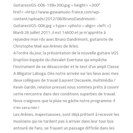
GuitaresVGS-006-198×300.jpg » height= »300″
href= »http://www.gewamusic-france.com/wp-
content/uploads/2012/08/BrunoDandrimont-
GuitaresVGS-006.jpg » type= »photo » align= »left »]
Mardi 26 Juillet 2011, il est 14h00 et je m’apprête à
rejoindre mon rdv avec Bruno Dandrimont, guitariste de
Christophe Maé aux Arènes de Arles.
A l’ordre du jour, la présentation de la nouvelle guitare VGS
Eruption équipée du chevalet Evertune qui empêche
l’instrument de se désaccorder et le test d’un ampli Classe
A Alligator Laboga. Dès notre arrivée sur les lieux avec mes
deux collègues de travail (Laurent Decavele, multimédia /
Kevin Gardin, relation presse) nous sommes prêts à couvrir
cette rencontre dans des conditions superbes de travail.
Nous craignons que la pluie ne gâche notre programme. Il
n’en sera rien !
Les Arènes, majestueuses, sont déjà prêtent à recevoir les
musiciens qui ne tardent pas à arriver dans leur tour bus
entouré de fans, se frayant un passage difficile dans les