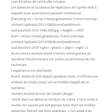
rues étroites de cette ville romaine.
Les balances et la séance de répétition de l’après-midi à
laquelle nous assisterons peuvent commencer.
[fancyimg src= »http://www.gewamusic-france.com/wp-
content/uploads/2012/08/BrunoDandrimont-
GuitaresVGS-010-198×300.jpg » height= »300″
href= »http://www.gewamusic-france.com/wp-
content/uploads/2012/08/BrunoDandrimont-
GuitaresVGS-010″ type= »photo » align= »right »]
Bruno nous a ensuite invité à tester cette guitare au
système révolutionnaire sur scène, en présence de son
technicien.
L’expérience est bluffante.
Bruno, endorsé VGS depuis quelques mois, m’affirme son
souhait de vouloir jouer sur un modèle équipé de ce
système.
Viendra ensuite le tour de l’ampli Laboga.
Testé dans sa cabine en bordure de scène, il sera tordu à
toutes les sauces par son guitare tech, dont les oreilles
aguerries finiront par être unanimes. « Cet ampli a du