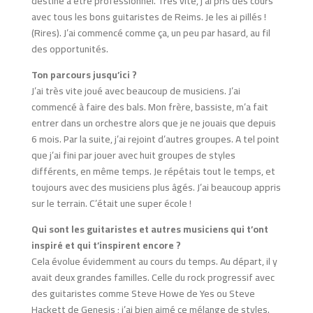
destine à être professionnel. Très vite, j’ai pris des cours
avec tous les bons guitaristes de Reims. Je les ai pillés !
(Rires). J’ai commencé comme ça, un peu par hasard, au fil
des opportunités.
Ton parcours jusqu’ici ?
J’ai très vite joué avec beaucoup de musiciens. J’ai
commencé à faire des bals. Mon frère, bassiste, m’a fait
entrer dans un orchestre alors que je ne jouais que depuis
6 mois. Par la suite, j’ai rejoint d’autres groupes. A tel point
que j’ai fini par jouer avec huit groupes de styles
différents, en même temps. Je répétais tout le temps, et
toujours avec des musiciens plus âgés. J’ai beaucoup appris
sur le terrain. C’était une super école !
Qui sont les guitaristes et autres musiciens qui t’ont
inspiré et qui t’inspirent encore ?
Cela évolue évidemment au cours du temps. Au départ, il y
avait deux grandes familles. Celle du rock progressif avec
des guitaristes comme Steve Howe de Yes ou Steve
Hackett de Genesis ; j’ai bien aimé ce mélange de styles.